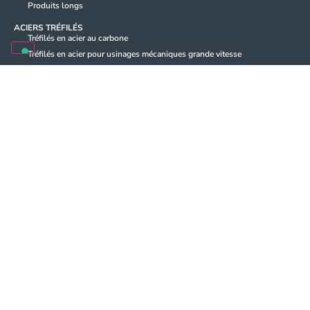
Produits longs
ACIERS TRÉFILÉS
Tréfilés en acier au carbone
Tréfilés en acier pour usinages mécaniques grande vitesse
Tréfilés en acier inoxydable
PLAQUES
CONSTRUCTION
CONTACTEZ-NOUS
LINKEDIN
S’ABONNER À LA NEWSLETTER
Email
*
Je déclare avoir lu la
politique de confidentialité
élaborée conformément au
Privacy
règlement UE 2016/679 («GDPR»), et j'accepte le traitement de mes données
personnelles indiqué ici. J'autorise le traitement de mes données personnelles
Policy -
indiquées ici pour l'envoi de vos communications promotionnelles et / ou
commerciales conformément au règlement UE 2016/679 («RGPD»).
Commercial
use
*