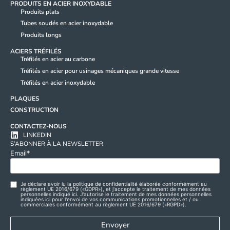
PRODUITS EN ACIER INOXYDABLE
Produits plats
Tubes soudés en acier inoxydable
Produits longs
ACIERS TRÉFILÉS
Tréfilés en acier au carbone
Tréfilés en acier pour usinages mécaniques grande vitesse
Tréfilés en acier inoxydable
PLAQUES
CONSTRUCTION
CONTACTEZ-NOUS
LINKEDIN
S’ABONNER À LA NEWSLETTER
Email
*
Je déclare avoir lu la
politique de confidentialité
élaborée conformément au
Privacy
règlement UE 2016/679 («GDPR»), et j'accepte le traitement de mes données
personnelles indiqué ici. J'autorise le traitement de mes données personnelles
Policy -
indiquées ici pour l'envoi de vos communications promotionnelles et / ou
commerciales conformément au règlement UE 2016/679 («RGPD»).
Commercial
use
*