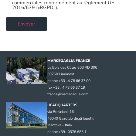
commerciales conformément au règlement UE
2016/679 («RGPD»).
MARCEGAGLIA FRANCE
Le Bois des Côtes 300 RD 306
69760 Limonest
phone +33 . 4 78 66 37 00
fax +33 . 4 78 66 37 19
france@marcegaglia.com
HEADQUARTERS
via Bresciani, 16
46040 Gazoldo degli Ippoliti
Mantova – Italy
phone +39 . 0376 685 1