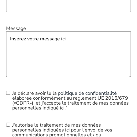
Message
Je déclare avoir lu la
politique de confidentialité
Privacy
élaborée conformément au règlement UE 2016/679
Policy
*
(«GDPR»), et j'accepte le traitement de mes données
personnelles indiqué ici.*
J'autorise le traitement de mes données
Commercial
personnelles indiquées ici pour l'envoi de vos
Use
communications promotionnelles et / ou