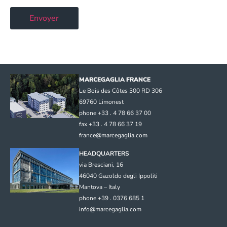
MARCEGAGLIA FRANCE
Le Bois des Côtes 300 RD 306
69760 Limonest
phone +33 . 4 78 66 37 00
fax +33 . 4 78 66 37 19
france@marcegaglia.com
HEADQUARTERS
via Bresciani, 16
46040 Gazoldo degli Ippoliti
Mantova – Italy
phone +39 . 0376 685 1
info@marcegaglia.com