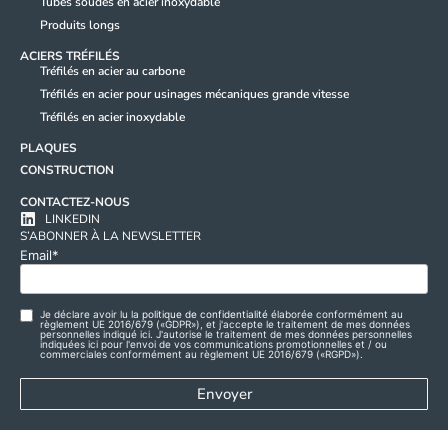
Tubes soudés en acier inoxydable
Produits longs
ACIERS TRÉFILÉS
Tréfilés en acier au carbone
Tréfilés en acier pour usinages mécaniques grande vitesse
Tréfilés en acier inoxydable
PLAQUES
CONSTRUCTION
CONTACTEZ-NOUS
LINKEDIN
S’ABONNER À LA NEWSLETTER
Email
*
Je déclare avoir lu la
politique de confidentialité
élaborée conformément au
Privacy
règlement UE 2016/679 («GDPR»), et j'accepte le traitement de mes données
personnelles indiqué ici. J'autorise le traitement de mes données personnelles
Policy -
indiquées ici pour l'envoi de vos communications promotionnelles et / ou
commerciales conformément au règlement UE 2016/679 («RGPD»).
Commercial
use
*