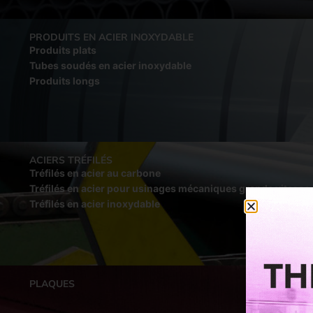
PRODUITS EN ACIER INOXYDABLE
Produits plats
Tubes soudés en acier inoxydable
Produits longs
ACIERS TRÉFILÉS
Tréfilés en acier au carbone
Tréfilés en acier pour usinages mécaniques grande vitesse
Tréfilés en acier inoxydable
PLAQUES